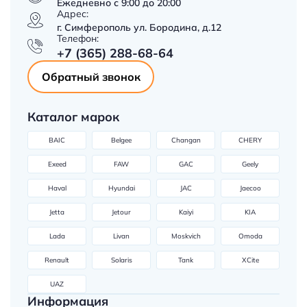
Ежедневно с 9:00 до 20:00
Адрес:
г. Симферополь ул. Бородина, д.12
Телефон:
+7 (365) 288-68-64
Обратный звонок
Каталог марок
BAIC
Belgee
Changan
CHERY
Exeed
FAW
GAC
Geely
Haval
Hyundai
JAC
Jaecoo
Jetta
Jetour
Kaiyi
KIA
Lada
Livan
Moskvich
Omoda
Renault
Solaris
Tank
XCite
UAZ
Информация