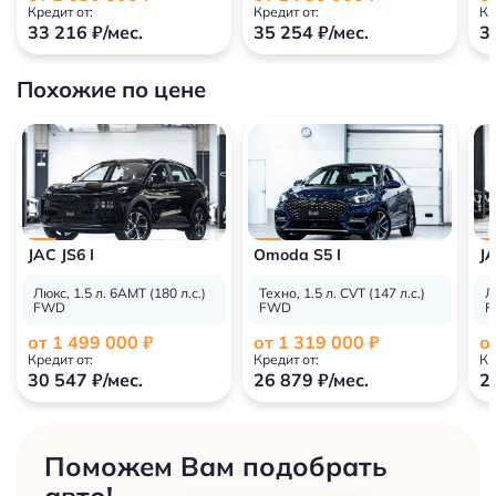
Кредит от:
Кредит от:
Кр
33 216 ₽/мес.
35 254 ₽/мес.
3
Похожие по цене
JAC JS6 I
Omoda S5 I
JA
Люкс, 1.5 л. 6АМТ (180 л.с.)
Техно, 1.5 л. СVT (147 л.с.)
Л
FWD
FWD
F
от 1 499 000 ₽
от 1 319 000 ₽
о
Кредит от:
Кредит от:
Кр
30 547 ₽/мес.
26 879 ₽/мес.
2
Поможем Вам подобрать
авто!