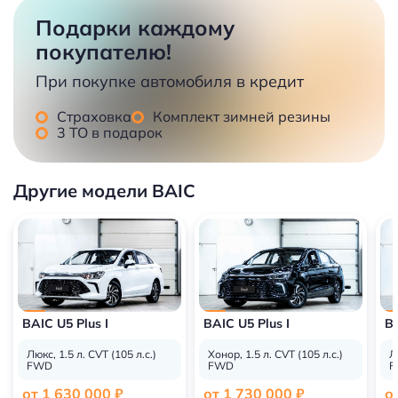
Подарки каждому
покупателю!
При покупке автомобиля в кредит
Страховка
Комплект зимней резины
3 ТО в подарок
Другие модели BAIC
BAIC U5 Plus I
BAIC U5 Plus I
BA
Люкс, 1.5 л. CVT (105 л.с.)
Хонор, 1.5 л. CVT (105 л.с.)
Л
FWD
FWD
F
от 1 630 000 ₽
от 1 730 000 ₽
о