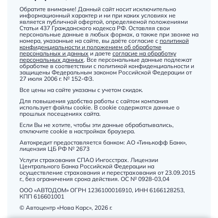
Обратите внимание! Данный сайт носит исключительно
информационный характер и ни при каких условиях не
является публичной офертой, определяемой положениями
Статьи 437 Гражданского кодекса РФ. Оставляя свои
персональные данные в любых формах, а также при звонке на
номера, указанные на сайте, вы даёте согласие с
политикой
конфиденциальности и положением об обработке
персональных и данных
и даете
согласие на обработку
персональных данных
. Все персональные данные подлежат
обработке в соответствии с политикой конфиденциальности и
защищены Федеральным законом Российской Федерации от
27 июля 2006 г. № 152-ФЗ.
Все цены на сайте указаны с учетом скидок.
Для повышения удобства работы с сайтом компания
использует файлы cookie. В cookie содержатся данные о
прошлых посещениях сайта.
Если Вы не хотите, чтобы эти данные обрабатывались,
отключите cookie в настройках браузера.
Автокредит предоставляется банком: АО «Тинькофф Банк»,
лицензия ЦБ РФ № 2673
Услуги страхования СПАО Ингосстрах. Лицензии
Центрального Банка Российской Федерации на
осуществление страхования и перестрахования от 23.09.2015
г., без ограничения срока действия. ОС № 0928-03,04
ООО «АВТОДОМ» ОГРН 1236100016910, ИНН 6166128253,
КПП 616601001
© Автоцентр «Нова Карс», 2026 г.