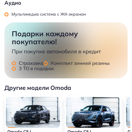
Аудио
Мультимедиа система с ЖК-экраном
Подарки каждому
покупателю!
При покупке автомобиля в кредит
Страховка
Комплект зимней резины
3 ТО в подарок
Другие модели Omoda
Omoda C5 I
Omoda C5 I
O