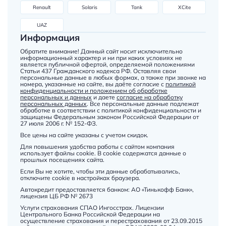
Renault
Solaris
Tank
XCite
UAZ
Информация
Обратите внимание! Данный сайт носит исключительно
информационный характер и ни при каких условиях не
является публичной офертой, определяемой положениями
Статьи 437 Гражданского кодекса РФ. Оставляя свои
персональные данные в любых формах, а также при звонке на
номера, указанные на сайте, вы даёте согласие с
политикой
конфиденциальности и положением об обработке
персональных и данных
и даете
согласие на обработку
персональных данных
. Все персональные данные подлежат
обработке в соответствии с политикой конфиденциальности и
защищены Федеральным законом Российской Федерации от
27 июля 2006 г. № 152-ФЗ.
Все цены на сайте указаны с учетом скидок.
Для повышения удобства работы с сайтом компания
использует файлы cookie. В cookie содержатся данные о
прошлых посещениях сайта.
Если Вы не хотите, чтобы эти данные обрабатывались,
отключите cookie в настройках браузера.
Автокредит предоставляется банком: АО «Тинькофф Банк»,
лицензия ЦБ РФ № 2673
Услуги страхования СПАО Ингосстрах. Лицензии
Центрального Банка Российской Федерации на
осуществление страхования и перестрахования от 23.09.2015