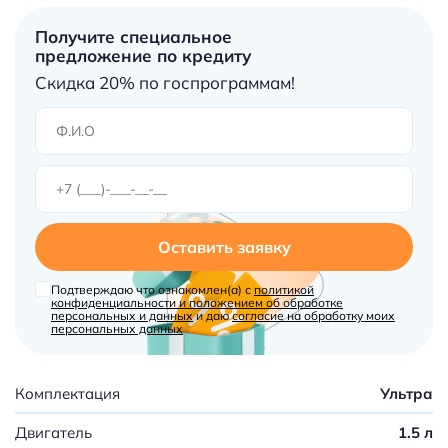
Получите специальное
предложение по кредиту
Скидка 20% по госпрограммам!
Оставить заявку
Подтверждаю что ознакомлен(а) с
политикой
конфиденциальности и положением об обработке
персональных и данных
и даю
согласие на обработку моих
персональных данных
Комплектация
Ультра
Двигатель
1.5 л