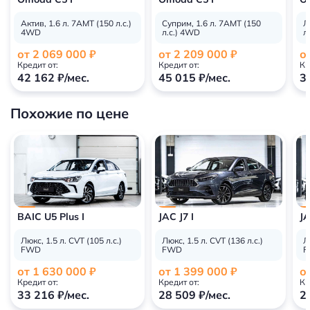
Актив, 1.6 л. 7AMT (150 л.с.)
Суприм, 1.6 л. 7AMT (150
Л
4WD
л.с.) 4WD
л
от 2 069 000 ₽
от 2 209 000 ₽
о
Кредит от:
Кредит от:
Кр
42 162 ₽/мес.
45 015 ₽/мес.
3
Похожие по цене
BAIC U5 Plus I
JAC J7 I
JA
Люкс, 1.5 л. CVT (105 л.с.)
Люкс, 1.5 л. CVT (136 л.с.)
Л
FWD
FWD
F
от 1 630 000 ₽
от 1 399 000 ₽
о
Кредит от:
Кредит от:
Кр
33 216 ₽/мес.
28 509 ₽/мес.
2