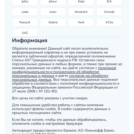
Jetta
Jetour
Kaiyi
KIA
Lada
Livan
Moskvich
Omoda
Renault
Solaris
Tank
XCite
UAZ
Информация
Обратите внимание! Данный сайт носит исключительно
информационный характер и ни при каких условиях не
является публичной офертой, определяемой положениями
Статьи 437 Гражданского кодекса РФ. Оставляя свои
персональные данные в любых формах, а также при звонке на
номера, указанные на сайте, вы даёте согласие с
политикой
конфиденциальности и положением об обработке
персональных и данных
и даете
согласие на обработку
персональных данных
. Все персональные данные подлежат
обработке в соответствии с политикой конфиденциальности и
защищены Федеральным законом Российской Федерации от
27 июля 2006 г. № 152-ФЗ.
Все цены на сайте указаны с учетом скидок.
Для повышения удобства работы с сайтом компания
использует файлы cookie. В cookie содержатся данные о
прошлых посещениях сайта.
Если Вы не хотите, чтобы эти данные обрабатывались,
отключите cookie в настройках браузера.
Автокредит предоставляется банком: АО «Тинькофф Банк»,