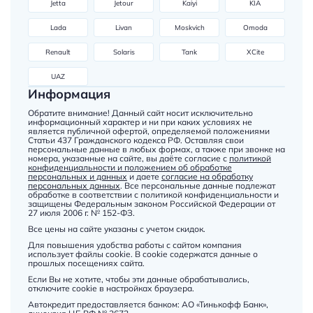
Jetta
Jetour
Kaiyi
KIA
Lada
Livan
Moskvich
Omoda
Renault
Solaris
Tank
XCite
UAZ
Информация
Обратите внимание! Данный сайт носит исключительно
информационный характер и ни при каких условиях не
является публичной офертой, определяемой положениями
Статьи 437 Гражданского кодекса РФ. Оставляя свои
персональные данные в любых формах, а также при звонке на
номера, указанные на сайте, вы даёте согласие с
политикой
конфиденциальности и положением об обработке
персональных и данных
и даете
согласие на обработку
персональных данных
. Все персональные данные подлежат
обработке в соответствии с политикой конфиденциальности и
защищены Федеральным законом Российской Федерации от
27 июля 2006 г. № 152-ФЗ.
Все цены на сайте указаны с учетом скидок.
Для повышения удобства работы с сайтом компания
использует файлы cookie. В cookie содержатся данные о
прошлых посещениях сайта.
Если Вы не хотите, чтобы эти данные обрабатывались,
отключите cookie в настройках браузера.
Автокредит предоставляется банком: АО «Тинькофф Банк»,