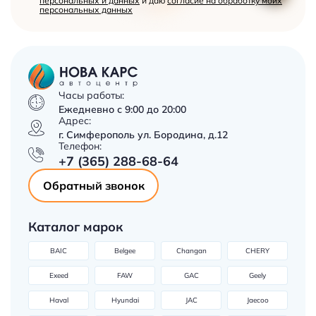
персональных и данных
и даю
согласие на обработку моих
персональных данных
Часы работы:
Ежедневно с 9:00 до 20:00
Адрес:
г. Симферополь ул. Бородина, д.12
Телефон:
+7 (365) 288-68-64
Обратный звонок
Каталог марок
BAIC
Belgee
Changan
CHERY
Exeed
FAW
GAC
Geely
Haval
Hyundai
JAC
Jaecoo