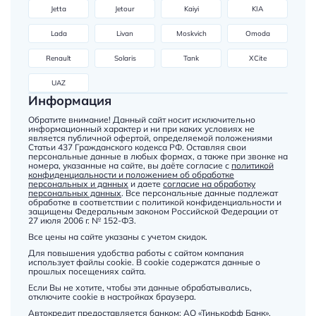
Jetta
Jetour
Kaiyi
KIA
Lada
Livan
Moskvich
Omoda
Renault
Solaris
Tank
XCite
UAZ
Информация
Обратите внимание! Данный сайт носит исключительно
информационный характер и ни при каких условиях не
является публичной офертой, определяемой положениями
Статьи 437 Гражданского кодекса РФ. Оставляя свои
персональные данные в любых формах, а также при звонке на
номера, указанные на сайте, вы даёте согласие с
политикой
конфиденциальности и положением об обработке
персональных и данных
и даете
согласие на обработку
персональных данных
. Все персональные данные подлежат
обработке в соответствии с политикой конфиденциальности и
защищены Федеральным законом Российской Федерации от
27 июля 2006 г. № 152-ФЗ.
Все цены на сайте указаны с учетом скидок.
Для повышения удобства работы с сайтом компания
использует файлы cookie. В cookie содержатся данные о
прошлых посещениях сайта.
Если Вы не хотите, чтобы эти данные обрабатывались,
отключите cookie в настройках браузера.
Автокредит предоставляется банком: АО «Тинькофф Банк»,