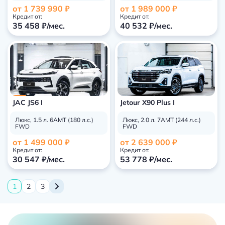
от 1 739 990 ₽
от 1 989 000 ₽
Кредит от:
Кредит от:
35 458 ₽/мес.
40 532 ₽/мес.
JAC JS6 I
Jetour X90 Plus I
Люкс, 1.5 л. 6АМТ (180 л.с.)
Люкс, 2.0 л. 7AMT (244 л.с.)
FWD
FWD
от 1 499 000 ₽
от 2 639 000 ₽
Кредит от:
Кредит от:
30 547 ₽/мес.
53 778 ₽/мес.
1
2
3