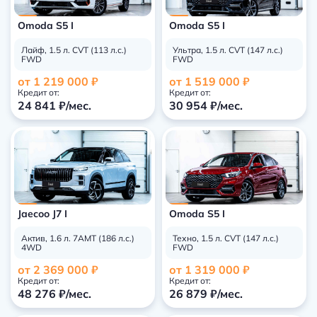
Omoda S5 I
Omoda S5 I
Лайф, 1.5 л. СVT (113 л.с.)
Ультра, 1.5 л. СVT (147 л.с.)
FWD
FWD
от 1 219 000 ₽
от 1 519 000 ₽
Кредит от:
Кредит от:
24 841 ₽/мес.
30 954 ₽/мес.
Jaecoo J7 I
Omoda S5 I
Актив, 1.6 л. 7AMT (186 л.с.)
Техно, 1.5 л. СVT (147 л.с.)
4WD
FWD
от 2 369 000 ₽
от 1 319 000 ₽
Кредит от:
Кредит от:
48 276 ₽/мес.
26 879 ₽/мес.