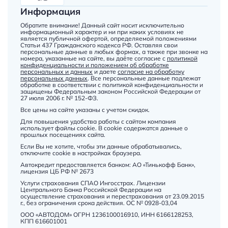
Информация
Обратите внимание! Данный сайт носит исключительно
информационный характер и ни при каких условиях не
является публичной офертой, определяемой положениями
Статьи 437 Гражданского кодекса РФ. Оставляя свои
персональные данные в любых формах, а также при звонке на
номера, указанные на сайте, вы даёте согласие с
политикой
конфиденциальности и положением об обработке
персональных и данных
и даете
согласие на обработку
персональных данных
. Все персональные данные подлежат
обработке в соответствии с политикой конфиденциальности и
защищены Федеральным законом Российской Федерации от
27 июля 2006 г. № 152-ФЗ.
Все цены на сайте указаны с учетом скидок.
Для повышения удобства работы с сайтом компания
использует файлы cookie. В cookie содержатся данные о
прошлых посещениях сайта.
Если Вы не хотите, чтобы эти данные обрабатывались,
отключите cookie в настройках браузера.
Автокредит предоставляется банком: АО «Тинькофф Банк»,
лицензия ЦБ РФ № 2673
Услуги страхования СПАО Ингосстрах. Лицензии
Центрального Банка Российской Федерации на
осуществление страхования и перестрахования от 23.09.2015
г., без ограничения срока действия. ОС № 0928-03,04
ООО «АВТОДОМ» ОГРН 1236100016910, ИНН 6166128253,
КПП 616601001