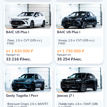
BAIC U5 Plus I
BAIC U5 Plus I
Люкс, 1.5 л. CVT (105 л.с.)
Хонор, 1.5 л. CVT (105 л.с.)
FWD
FWD
от 1 630 000 ₽
от 1 730 000 ₽
Кредит от:
Кредит от:
33 216 ₽/мес.
35 254 ₽/мес.
Geely Tugella I Рест
Jaecoo J7 I
Флагшип Спорт, 2.0 л. 8АКПП
Лайфстайл, 1.6 л. 7AMT (186
(238 л.с.) 4WD
л.с.) FWD