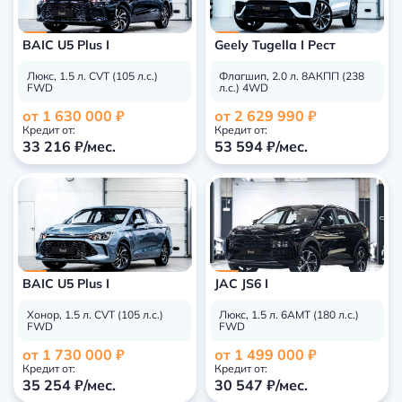
BAIC U5 Plus I
Geely Tugella I Рест
Люкс, 1.5 л. CVT (105 л.с.)
Флагшип, 2.0 л. 8АКПП (238
FWD
л.с.) 4WD
от 1 630 000 ₽
от 2 629 990 ₽
Кредит от:
Кредит от:
33 216 ₽/мес.
53 594 ₽/мес.
BAIC U5 Plus I
JAC JS6 I
Хонор, 1.5 л. CVT (105 л.с.)
Люкс, 1.5 л. 6АМТ (180 л.с.)
FWD
FWD
от 1 730 000 ₽
от 1 499 000 ₽
Кредит от:
Кредит от:
35 254 ₽/мес.
30 547 ₽/мес.