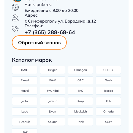
Часы работы:
Ежедневно с 9:00 до 20:00
Адрес:
г. Симферополь ул. Бородина, д.12
Телефон:
+7 (365) 288-68-64
Обратный звонок
Каталог марок
BAIC
Belgee
Changan
CHERY
Exeed
FAW
GAC
Geely
Haval
Hyundai
JAC
Jaecoo
Jetta
Jetour
Kaiyi
KIA
Lada
Livan
Moskvich
Omoda
Renault
Solaris
Tank
XCite
UAZ