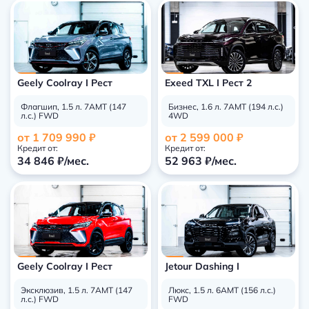
Geely Coolray I Рест
Exeed TXL I Рест 2
Флагшип, 1.5 л. 7AMT (147
Бизнес, 1.6 л. 7AMT (194 л.с.)
л.с.) FWD
4WD
от 1 709 990 ₽
от 2 599 000 ₽
Кредит от:
Кредит от:
34 846 ₽/мес.
52 963 ₽/мес.
Geely Coolray I Рест
Jetour Dashing I
Эксклюзив, 1.5 л. 7AMT (147
Люкс, 1.5 л. 6АМТ (156 л.с.)
л.с.) FWD
FWD