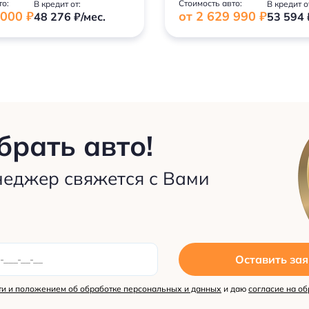
то:
Стоимость авто:
В кредит от:
В кредит о
 000 ₽
от 2 629 990 ₽
48 276 ₽/мес.
53 594 
рать авто!
неджер свяжется с Вами
Оставить зая
и и положением об обработке персональных и данных
и даю
согласие на об