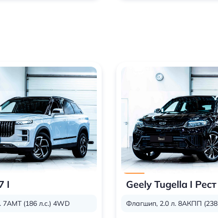
7 I
Geely Tugella I Рест
л. 7AMT (186 л.с.) 4WD
Флагшип, 2.0 л. 8АКПП (238