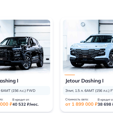
ashing I
Jetour Dashing I
. 6АМТ (156 л.с.) FWD
Элит, 1.5 л. 6АМТ (156 л.с.)
то:
Стоимость авто:
В кредит от:
В кредит о
 000 ₽
от 1 899 000 ₽
40 532 ₽/мес.
38 698 