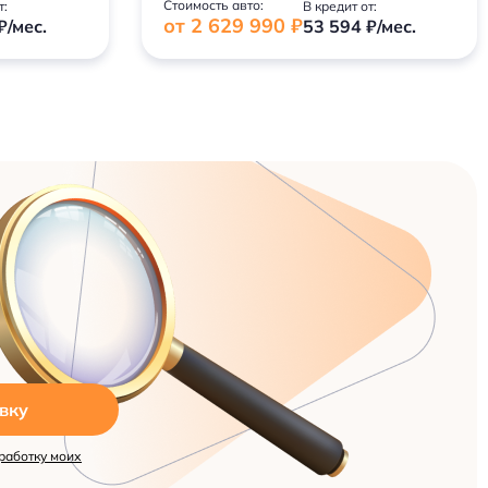
Стоимость авто:
т:
В кредит от:
от 2 629 990 ₽
₽/мес.
53 594 ₽/мес.
вку
работку моих