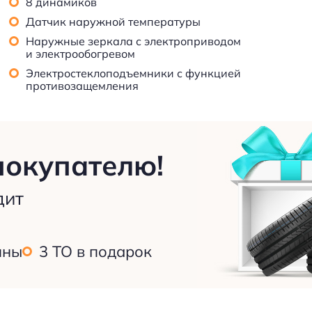
8 динамиков
Датчик наружной температуры
Наружные зеркала с электроприводом
и электрообогревом
Электростеклоподъемники с функцией
противозащемления
покупателю!
дит
ины
3 ТО в подарок