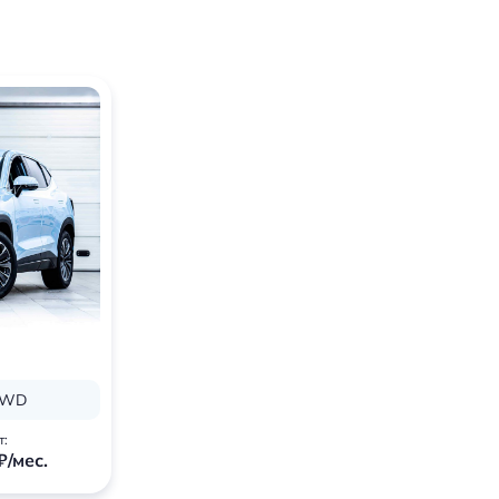
 FWD
т:
₽/мес.