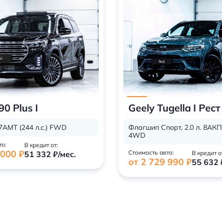
90 Plus I
Geely Tugella I Рест
. 7AMT (244 л.с.) FWD
Флагшип Спорт, 2.0 л. 8АКПП
4WD
то:
В кредит от:
 000 ₽
Стоимость авто:
51 332 ₽/мес.
В кредит о
от 2 729 990 ₽
55 632 