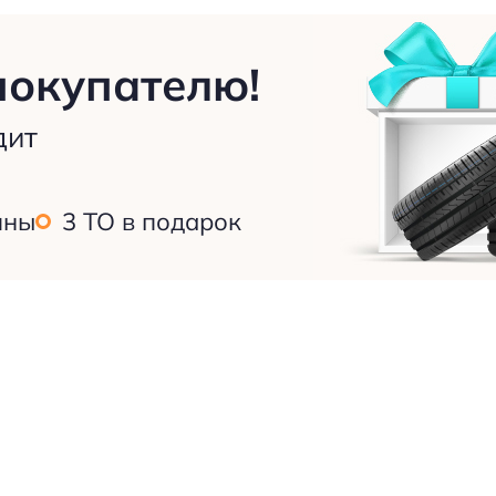
покупателю!
дит
ины
3 ТО в подарок