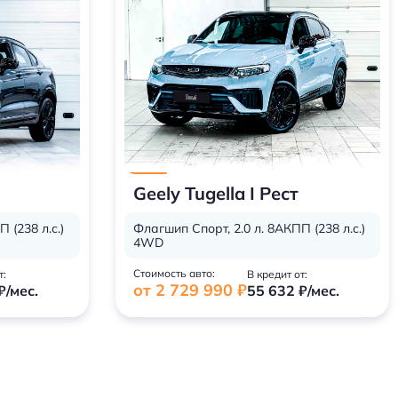
Geely Tugella I Рест
 (238 л.с.)
Флагшип Спорт, 2.0 л. 8АКПП (238 л.с.)
4WD
Стоимость авто:
т:
В кредит от:
от 2 729 990 ₽
₽/мес.
55 632 ₽/мес.