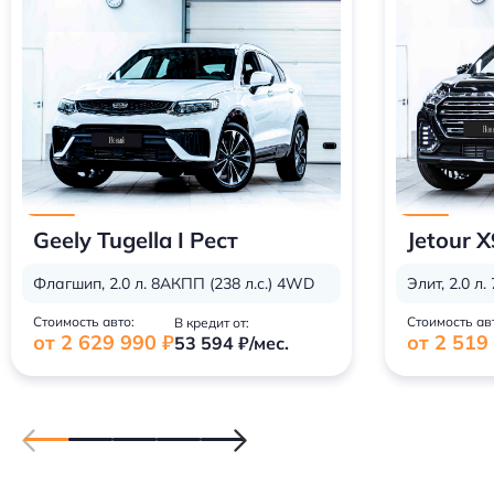
Geely Tugella I Рест
Jetour X
Флагшип, 2.0 л. 8АКПП (238 л.с.) 4WD
Элит, 2.0 л
Стоимость авто:
Стоимость ав
В кредит от:
от 2 629 990 ₽
от 2 519
53 594 ₽/мес.