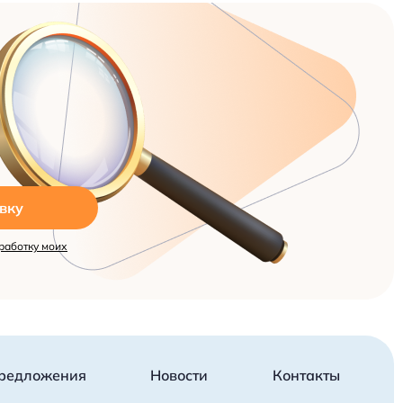
вку
работку моих
редложения
Новости
Контакты