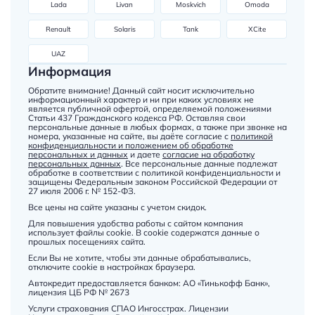
Lada
Livan
Moskvich
Omoda
Renault
Solaris
Tank
XCite
UAZ
Информация
Обратите внимание! Данный сайт носит исключительно
информационный характер и ни при каких условиях не
является публичной офертой, определяемой положениями
Статьи 437 Гражданского кодекса РФ. Оставляя свои
персональные данные в любых формах, а также при звонке на
номера, указанные на сайте, вы даёте согласие с
политикой
конфиденциальности и положением об обработке
персональных и данных
и даете
согласие на обработку
персональных данных
. Все персональные данные подлежат
обработке в соответствии с политикой конфиденциальности и
защищены Федеральным законом Российской Федерации от
27 июля 2006 г. № 152-ФЗ.
Все цены на сайте указаны с учетом скидок.
Для повышения удобства работы с сайтом компания
использует файлы cookie. В cookie содержатся данные о
прошлых посещениях сайта.
Если Вы не хотите, чтобы эти данные обрабатывались,
отключите cookie в настройках браузера.
Автокредит предоставляется банком: АО «Тинькофф Банк»,
лицензия ЦБ РФ № 2673
Услуги страхования СПАО Ингосстрах. Лицензии