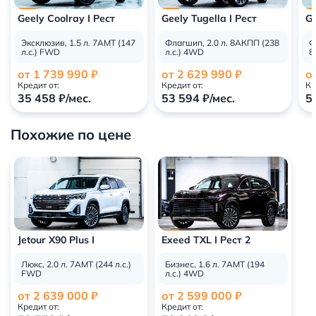
Geely Coolray I Рест
Geely Tugella I Рест
Ge
Эксклюзив, 1.5 л. 7AMT (147
Флагшип, 2.0 л. 8АКПП (238
Ф
л.с.) FWD
л.с.) 4WD
8
от 1 739 990 ₽
от 2 629 990 ₽
о
Кредит от:
Кредит от:
Кр
35 458 ₽/мес.
53 594 ₽/мес.
5
Похожие по цене
Jetour X90 Plus I
Exeed TXL I Рест 2
Люкс, 2.0 л. 7AMT (244 л.с.)
Бизнес, 1.6 л. 7AMT (194
FWD
л.с.) 4WD
от 2 639 000 ₽
от 2 599 000 ₽
Кредит от:
Кредит от: