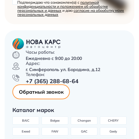
Подтверждаю что ознакомлен(а) с
политикой
конфиденциальности и положением об обработке
персональных и данных
и даю
согласие на обработку моих
персональных данных
Часы работы:
Ежедневно с 9:00 до 20:00
Адрес:
г. Симферополь ул. Бородина, д.12
Телефон:
+7 (365) 288-68-64
Обратный звонок
Каталог марок
BAIC
Belgee
Changan
CHERY
Exeed
FAW
GAC
Geely