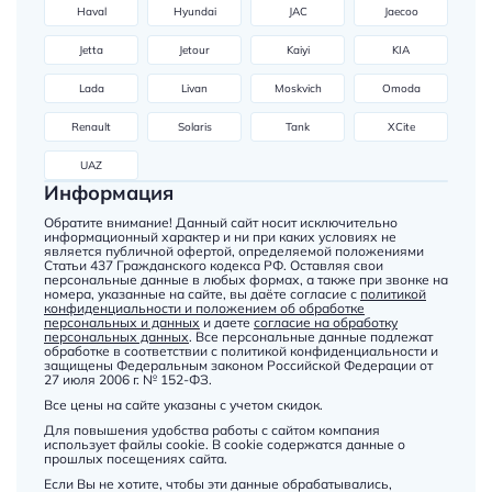
Haval
Hyundai
JAC
Jaecoo
Jetta
Jetour
Kaiyi
KIA
Lada
Livan
Moskvich
Omoda
Renault
Solaris
Tank
XCite
UAZ
Информация
Обратите внимание! Данный сайт носит исключительно
информационный характер и ни при каких условиях не
является публичной офертой, определяемой положениями
Статьи 437 Гражданского кодекса РФ. Оставляя свои
персональные данные в любых формах, а также при звонке на
номера, указанные на сайте, вы даёте согласие с
политикой
конфиденциальности и положением об обработке
персональных и данных
и даете
согласие на обработку
персональных данных
. Все персональные данные подлежат
обработке в соответствии с политикой конфиденциальности и
защищены Федеральным законом Российской Федерации от
27 июля 2006 г. № 152-ФЗ.
Все цены на сайте указаны с учетом скидок.
Для повышения удобства работы с сайтом компания
использует файлы cookie. В cookie содержатся данные о
прошлых посещениях сайта.
Если Вы не хотите, чтобы эти данные обрабатывались,