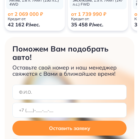
Актив, 1.6 л. 7AMT (150 л.с.)
Эксклюзив, 1.5 л. 7AMT (147
Э
4WD
л.с.) FWD
F
от 2 069 000 ₽
от 1 739 990 ₽
о
Кредит от:
Кредит от:
Кр
42 162 ₽/мес.
35 458 ₽/мес.
3
Поможем Вам подобрать
авто!
Оставьте свой номер и наш менеджер
свяжется с Вами в ближайшее время!
Оставить заявку