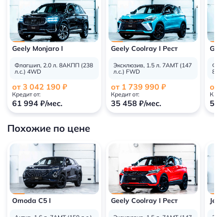
Geely Monjaro I
Geely Coolray I Рест
Ge
Флагшип, 2.0 л. 8АКПП (238
Эксклюзив, 1.5 л. 7AMT (147
Ф
л.с.) 4WD
л.с.) FWD
8
от 3 042 190 ₽
от 1 739 990 ₽
о
Кредит от:
Кредит от:
Кр
61 994 ₽/мес.
35 458 ₽/мес.
5
Похожие по цене
Omoda C5 I
Geely Coolray I Рест
Je