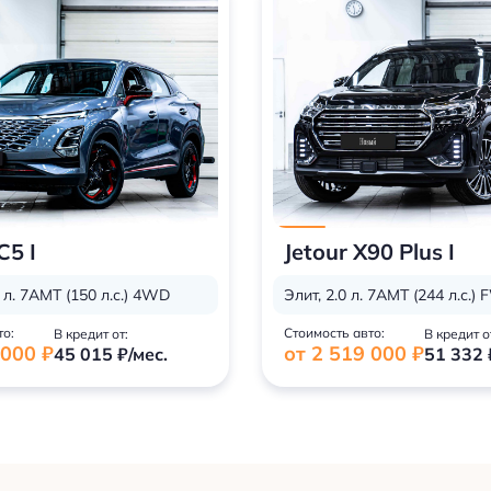
5 I
Jetour X90 Plus I
 л. 7AMT (150 л.с.) 4WD
Элит, 2.0 л. 7AMT (244 л.с.)
то:
Стоимость авто:
В кредит от:
В кредит о
 000 ₽
от 2 519 000 ₽
45 015 ₽/мес.
51 332 