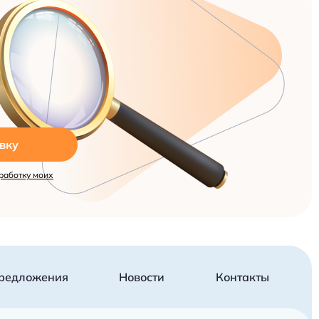
вку
работку моих
редложения
Новости
Контакты