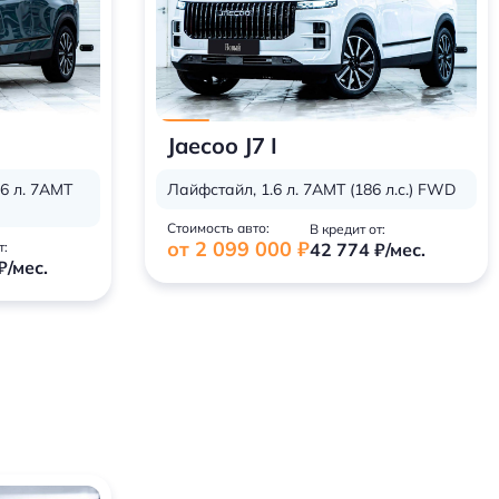
Jaecoo J7 I
6 л. 7AMT
Лайфстайл, 1.6 л. 7AMT (186 л.с.) FWD
Стоимость авто:
В кредит от:
от 2 099 000 ₽
т:
42 774 ₽/мес.
₽/мес.