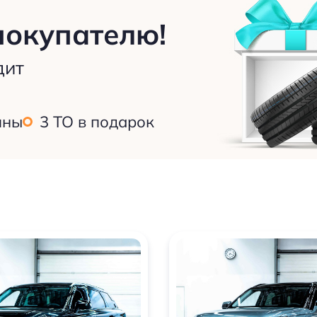
покупателю!
дит
ины
3 ТО в подарок