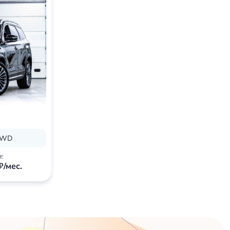
 FWD
т:
₽/мес.