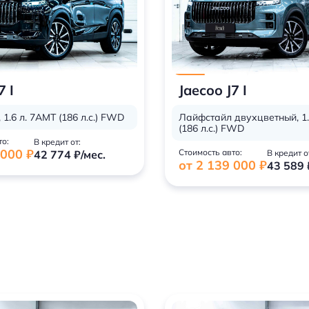
7 I
Jaecoo J7 I
1.6 л. 7AMT (186 л.с.) FWD
Лайфстайл двухцветный, 1.
(186 л.с.) FWD
то:
В кредит от:
 000 ₽
Стоимость авто:
42 774 ₽/мес.
В кредит о
от 2 139 000 ₽
43 589 