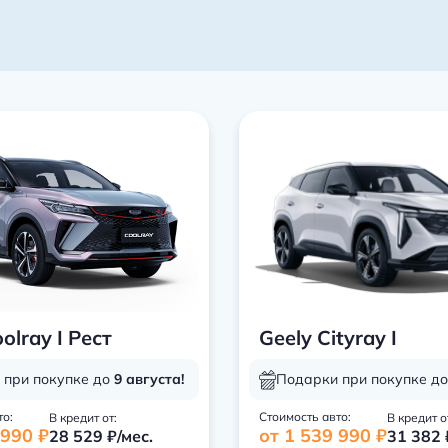
olray I Рест
Geely Cityray I
 при покупке до
9 августа!
Подарки при покупке д
то:
Стоимость авто:
В кредит от:
В кредит о
 990 ₽
от 1 539 990 ₽
28 529 ₽/мес.
31 382 