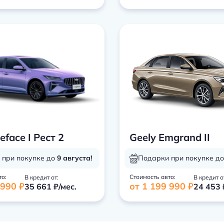
eface I Рест 2
Geely Emgrand II
 при покупке до
9 августа!
Подарки при покупке д
то:
Стоимость авто:
В кредит от:
В кредит о
 990 ₽
от 1 199 990 ₽
35 661 ₽/мес.
24 453 