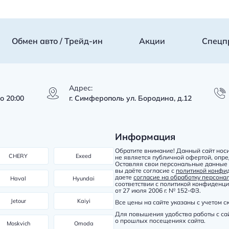
Обмен авто / Трейд-ин
Акции
Спецп
Адрес:
о 20:00
г. Симферополь ул. Бородина, д.12
Информация
Обратите внимание! Данный сайт нос
CHERY
Exeed
не является публичной офертой, опр
Оставляя свои персональные данные в
вы даёте согласие с
политикой конфи
даете
согласие на обработку персон
Haval
Hyundai
соответствии с политикой конфиден
от 27 июля 2006 г. № 152-ФЗ.
Jetour
Kaiyi
Все цены на сайте указаны с учетом с
Для повышения удобства работы с сай
о прошлых посещениях сайта.
Moskvich
Omoda