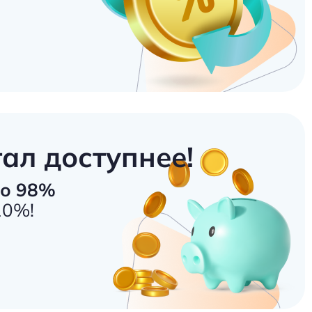
ал доступнее!
до 98%
10%!