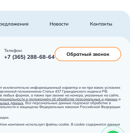
редложения
Новости
Контакты
Телефон:
Обратный звонок
+7 (365) 288-68-64
ит исключительно информационный характер и ни при каких условиях
еделяемой положениями Статьи 437 Гражданского кодекса РФ.
 любых формах, а также при звонке на номера, указанные на сайте,
денциальности и положением об обработке персональных и данных
и
альных данных
. Все персональные данные подлежат обработке в
циальности и защищены Федеральным законом Российской Федерации
кидок.
том компания использует файлы cookie. В cookie содержатся данные