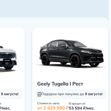
Geely Tugella I Рест
о
9 августа!
Подарки при покупке до
9 августа!
Стоимость авто:
т:
В кредит от:
от 2 629 990 ₽
₽/мес.
53 594 ₽/мес.