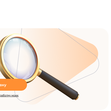
вку
работку моих