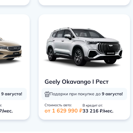
Geely Okavango I Рест
о
9 августа!
Подарки при покупке до
9 августа!
Стоимость авто:
т:
В кредит от:
от 1 629 990 ₽
₽/мес.
33 216 ₽/мес.