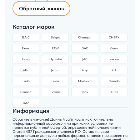
Обратный звонок
Каталог марок
BAIC
Belgee
Changan
CHERY
Exeed
FAW
GAC
Geely
Haval
Hyundai
JAC
Jaecoo
Jetta
Jetour
Kaiyi
KIA
Lada
Livan
Moskvich
Omoda
Renault
Solaris
Tank
XCite
UAZ
Информация
Обратите внимание! Данный сайт носит исключительно
информационный характер и ни при каких условиях не
является публичной офертой, определяемой положениями
Статьи 437 Гражданского кодекса РФ. Оставляя свои
персональные данные в любых формах, а также при звонке на
номера, указанные на сайте, вы даёте согласие с
политикой