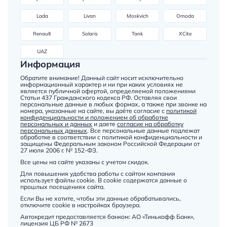
Lada
Livan
Moskvich
Omoda
Renault
Solaris
Tank
XCite
UAZ
Информация
Обратите внимание! Данный сайт носит исключительно
информационный характер и ни при каких условиях не
является публичной офертой, определяемой положениями
Статьи 437 Гражданского кодекса РФ. Оставляя свои
персональные данные в любых формах, а также при звонке на
номера, указанные на сайте, вы даёте согласие с
политикой
конфиденциальности и положением об обработке
персональных и данных
и даете
согласие на обработку
персональных данных
. Все персональные данные подлежат
обработке в соответствии с политикой конфиденциальности и
защищены Федеральным законом Российской Федерации от
27 июля 2006 г. № 152-ФЗ.
Все цены на сайте указаны с учетом скидок.
Для повышения удобства работы с сайтом компания
использует файлы cookie. В cookie содержатся данные о
прошлых посещениях сайта.
Если Вы не хотите, чтобы эти данные обрабатывались,
отключите cookie в настройках браузера.
Автокредит предоставляется банком: АО «Тинькофф Банк»,
лицензия ЦБ РФ № 2673