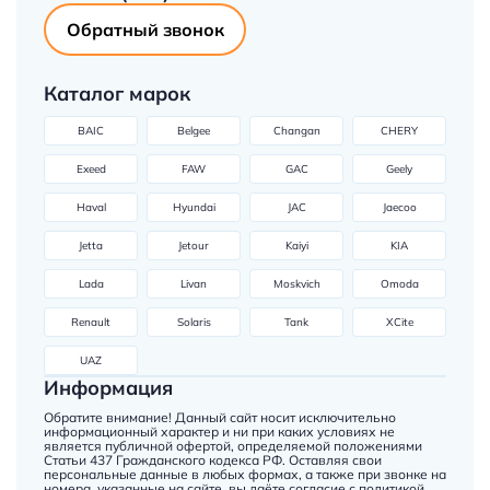
Обратный звонок
Каталог марок
BAIC
Belgee
Changan
CHERY
Exeed
FAW
GAC
Geely
Haval
Hyundai
JAC
Jaecoo
Jetta
Jetour
Kaiyi
KIA
Lada
Livan
Moskvich
Omoda
Renault
Solaris
Tank
XCite
UAZ
Информация
Обратите внимание! Данный сайт носит исключительно
информационный характер и ни при каких условиях не
является публичной офертой, определяемой положениями
Статьи 437 Гражданского кодекса РФ. Оставляя свои
персональные данные в любых формах, а также при звонке на
номера, указанные на сайте, вы даёте согласие с
политикой