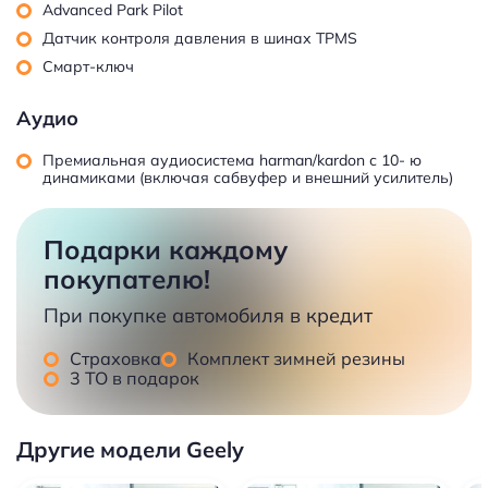
Advanced Park Pilot
Датчик контроля давления в шинах TPMS
Смарт-ключ
Аудио
Премиальная аудиосистема harman/kardon с 10- ю
динамиками (включая сабвуфер и внешний усилитель)
Подарки каждому
покупателю!
При покупке автомобиля в кредит
Страховка
Комплект зимней резины
3 ТО в подарок
Другие модели Geely