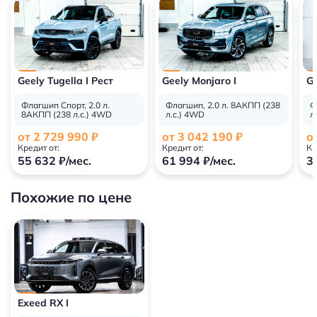
Geely Tugella I Рест
Geely Monjaro I
Ge
Флагшип Спорт, 2.0 л.
Флагшип, 2.0 л. 8АКПП (238
Ф
8АКПП (238 л.с.) 4WD
л.с.) 4WD
л
от 2 729 990 ₽
от 3 042 190 ₽
о
Кредит от:
Кредит от:
Кр
55 632 ₽/мес.
61 994 ₽/мес.
3
Похожие по цене
Exeed RX I