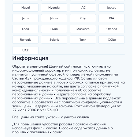
Haval
Hyundai
JAC
Jaecoo
Jetta
Jetour
Kaiyi
KIA
Lada
Livan
Moskvich
Omoda
Renault
Solaris
Tank
XCite
UAZ
Информация
Обратите внимание! Данный сайт носит исключительно
информационный характер и ни при каких условиях не
является публичной офертой, определяемой положениями
Статьи 437 Гражданского кодекса РФ. Оставляя свои
персональные данные в любых формах, а также при звонке на
номера, указанные на сайте, вы даёте согласие с
политикой
конфиденциальности и положением об обработке
персональных и данных
и даете
согласие на обработку
персональных данных
. Все персональные данные подлежат
обработке в соответствии с политикой конфиденциальности и
защищены Федеральным законом Российской Федерации от
27 июля 2006 г. № 152-ФЗ.
Все цены на сайте указаны с учетом скидок.
Для повышения удобства работы с сайтом компания
использует файлы cookie. В cookie содержатся данные о
прошлых посещениях сайта.