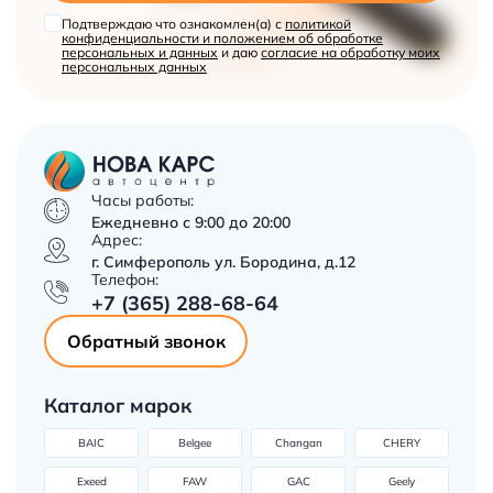
Подтверждаю что ознакомлен(а) с
политикой
конфиденциальности и положением об обработке
персональных и данных
и даю
согласие на обработку моих
персональных данных
Часы работы:
Ежедневно с 9:00 до 20:00
Адрес:
г. Симферополь ул. Бородина, д.12
Телефон:
+7 (365) 288-68-64
Обратный звонок
Каталог марок
BAIC
Belgee
Changan
CHERY
Exeed
FAW
GAC
Geely