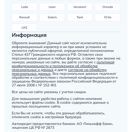
Lada
Livan
Moskvich
Omoda
Renault
Solaris
Tank
XCite
UAZ
Информация
Обратите внимание! Данный сайт носит исключительно
информационный характер и ни при каких условиях не
является публичной офертой, определяемой положениями
Статьи 437 Гражданского кодекса РФ. Оставляя свои
персональные данные в любых формах, а также при звонке на
номера, указанные на сайте, вы даёте согласие с
политикой
конфиденциальности и положением об обработке
персональных и данных
и даете
согласие на обработку
персональных данных
. Все персональные данные подлежат
обработке в соответствии с политикой конфиденциальности и
защищены Федеральным законом Российской Федерации от
27 июля 2006 г. № 152-ФЗ.
Все цены на сайте указаны с учетом скидок.
Для повышения удобства работы с сайтом компания
использует файлы cookie. В cookie содержатся данные о
прошлых посещениях сайта.
Если Вы не хотите, чтобы эти данные обрабатывались,
отключите cookie в настройках браузера.
Автокредит предоставляется банком: АО «Тинькофф Банк»,
лицензия ЦБ РФ № 2673