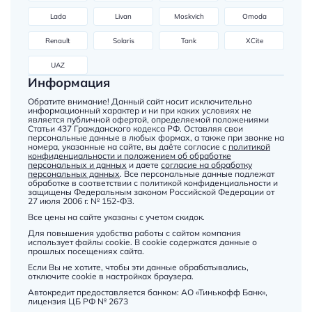
Lada
Livan
Moskvich
Omoda
Renault
Solaris
Tank
XCite
UAZ
Информация
Обратите внимание! Данный сайт носит исключительно
информационный характер и ни при каких условиях не
является публичной офертой, определяемой положениями
Статьи 437 Гражданского кодекса РФ. Оставляя свои
персональные данные в любых формах, а также при звонке на
номера, указанные на сайте, вы даёте согласие с
политикой
конфиденциальности и положением об обработке
персональных и данных
и даете
согласие на обработку
персональных данных
. Все персональные данные подлежат
обработке в соответствии с политикой конфиденциальности и
защищены Федеральным законом Российской Федерации от
27 июля 2006 г. № 152-ФЗ.
Все цены на сайте указаны с учетом скидок.
Для повышения удобства работы с сайтом компания
использует файлы cookie. В cookie содержатся данные о
прошлых посещениях сайта.
Если Вы не хотите, чтобы эти данные обрабатывались,
отключите cookie в настройках браузера.
Автокредит предоставляется банком: АО «Тинькофф Банк»,
лицензия ЦБ РФ № 2673